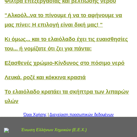
"Αλκοόλ..να το πίνουμε ή να το αφήνουμε να
μας πίνει; Η επιλογή είναι δική μας! "
Κι όμως... και το ελαιόλαδο έχει τις ευαισθησίες
του... ή νομίζατε ότι ζει για πάντα;
Εξασθενές χρώμιο-Κίνδυνος στο πόσιμο νερό
Λευκά, ροζέ και κόκκινα κρασιά
Το ελαιόλαδο κρατάει τα σκήπτρα των λιπαρών
υλών
Όροι Χρήσης
|
Διαχείριση προσωπικών δεδομένων
Ένωση Ελλήνων Χημικών (
Ε.Ε.Χ.)