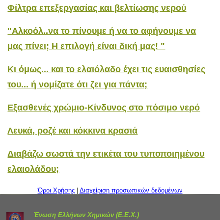
Φίλτρα επεξεργασίας και βελτίωσης νερού
"Αλκοόλ..να το πίνουμε ή να το αφήνουμε να
μας πίνει; Η επιλογή είναι δική μας! "
Κι όμως... και το ελαιόλαδο έχει τις ευαισθησίες
του... ή νομίζατε ότι ζει για πάντα;
Εξασθενές χρώμιο-Κίνδυνος στο πόσιμο νερό
Λευκά, ροζέ και κόκκινα κρασιά
Διαβάζω σωστά την ετικέτα του τυποποιημένου
ελαιολάδου;
Όροι Χρήσης
|
Διαχείριση προσωπικών δεδομένων
Ένωση Ελλήνων Χημικών (
Ε.Ε.Χ.)